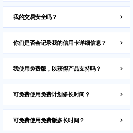
脑）还是选择其中一种设备，这完全取决于您。使用
何合同或承诺的约束。如果您不满意我们的产品或服
Zoho Books，您的数据会自动备份到云中，因此即使
我的交易安全吗？
务，您可随时候取消订阅。取消订阅后，您可以获得
您的互联网连接中断，您也不必担心丢失了数据。
您的交易是安全的，Zoho Books通过SSL加密和双因
基于本公司
退款政策
的退款。
素身份验证方法来保护您的交易安全。
你们是否会记录我的信用卡详细信息？
不，我们不会记录您的信用卡信息。您可以查看我们
的
隐私政策
了解更多信息。
我使用免费版，以获得产品支持吗？
是的，基本支持适用于所有版本。免费版提供电子邮
件支持。随时向freeplan-in@zohobooks.com发送您
可免费使用免费计划多长时间？
的疑问。我们周一至周五上午9点至下午5：30点提供
只要该财政年度收入低于5万美元，Zoho Books的免
服务。
费计划就会永远免费。
可免费使用免费版多长时间？
只要您的财政年度收入低于30万元，Zoho Books的免