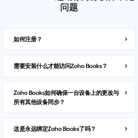
问题
如何注册？
Zoho Books 注册非常简单。在注册页面，输入您公司
名称、电子邮件地址和联系电话，再确定您的密码，
需要安装什么才能访问Zoho Books？
就完成了。注册后，您可免费试用 ZohoBooks 高级版
因为Books是基于云的服务，所以不需要安装。通过电
14天，然后再选择订阅Zoho Books。
脑浏览器和智能手机就可轻松访问Zoho Books。
Zoho Books如何确保一台设备上的更改与
Zoho Books与各种设备兼容，包括台式机、Mac和
所有其他设备同步？
Windows笔记本电脑、智能手机（包括iPhones和
作为一个基于云的系统，一旦您在一台设备上对帐户
Android手机）、平板电脑（包括iPads或Android平
进行更改，将立即与所有其他设备同步。使用所有设
板电脑）和智能手表（包括苹果和Android）。Zoho
这是永远绑定Zoho Books了吗？
备（台式机、笔记本电脑、手机、智能手表或平板电
Books提供专用的iOS和Android应用。
不！Zoho Books 是付费后使用的服务，因此您不受任