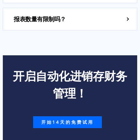
默认情况下，Zoho Books允许您向标准版添加3个用
户，向专业版添加5个用户，向高级版添加10个用户，
报表数量有限制吗？
向企业版添加10个用户，向旗舰版添加15个用户。如
您可以在免费版中安排5份报表，在标准版中安排50份
果您需要更多用户，您可以使用Zoho Books用户插件
报表，在专业版、高级版、企业版和旗舰版中安排200
添加，每个用户每月3美元或每个用户每月2.5美元，
份报表。
按年计费。
开启自动化进销存财务
管理！
开始14天的免费试用