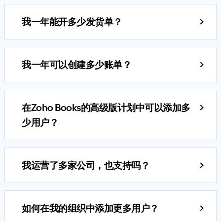
费版可以无限期使用。
我一年能开多少发货单？
以下是Zoho Books每个版本支持的年度发货单数量：
免费版：每年可支持1，000张发货单。
我一年可以创建多少账单？
标准版：每年可支持5，000张发货单。
以下是Zoho Books每个版本支持的年度账单数量：
专业版：每年可支持10，000张发货单。
免费版：每年可支持多达1，000张账单/费用。
高级版：每年可支持25，000张发货单。
在Zoho Books的高级版计划中可以添加多
标准版：每年可支持多达5，000份账单/费用。
企业版和旗舰版：每年可支持100，000张发货单。
少用户？
专业版：每年可支持多达10，000份账单/费用。
如果贵企业需要开具更多发货单，请发送邮件到
在Zoho Books高级版计划中最多可添加10个用户。如
高级版：每年可支持多达25，000份账单/费用。
support@zohocorp.com.cn与我们联系。
果您需要添加更多用户，您可以购买Zoho Books的用
企业版和旗舰版：每年可支持多达100，000英镑的账
我运营了多家公司，也支持吗？
户附加组件，定价为￥14/用户/月或￥140/用户/年
单/费用。
是的，当然支持。您可以将多家公司作为不同的机构
（费用年交）。
如果您的业务需要更多的账单/费用，请通过以下方式
与您的Zoho Books帐户关联。
联系我们
support@zohocorp.com.cn
。
如何在我的组织中添加更多用户？